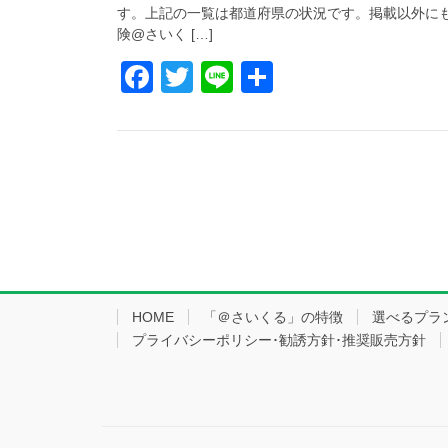
す。上記の一覧は都道府県の状況です。掲載以外にも
険@さいく […]
F
T
Li
共
a
wi
n
有
c
tt
e
e
er
b
o
o
k
HOME
「＠さいくる」の特徴
選べるプラ
プライバシーポリシー･勧誘方針･推奨販売方針